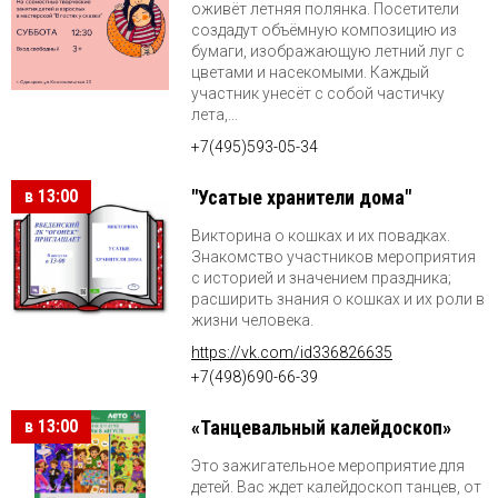
оживёт летняя полянка. Посетители
создадут объёмную композицию из
бумаги, изображающую летний луг с
цветами и насекомыми. Каждый
участник унесёт с собой частичку
лета,...
+7(495)593-05-34
в 13:00
"Усатые хранители дома"
Викторина о кошках и их повадках.
Знакомство участников мероприятия
с историей и значением праздника;
расширить знания о кошках и их роли в
жизни человека.
https://vk.com/id336826635
+7(498)690-66-39
в 13:00
«Танцевальный калейдоскоп»
Это зажигательное мероприятие для
детей. Вас ждет калейдоскоп танцев, от