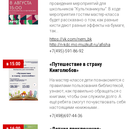
проведения мероприятий для
школьников "Культканикулы". В ходе
мероприятия гостям мастер-класса
будет рассказано о том, как разные
кисти дают разные эффекты на бумаге,
так...
https://vk.com/nem_bk
http://n-kdc.mo.muzkult.ru/afisha
+7(495)-591-86-92
в 15:00
«Путешествие в страну
Книголюбов»
На мастер-классе дети познакомятся с
правилами пользования библиотекой,
узнают, как правильно обращаться с
книгами, чтобы они служили долго. А
ещё ребята смогут почувствовать себя
настоящими «книжными...
+7(498)697-44-36
в 16:00
«Летние приключения»