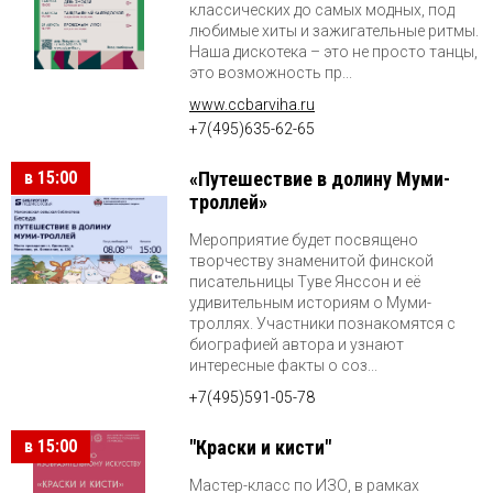
классических до самых модных, под
любимые хиты и зажигательные ритмы.
Наша дискотека – это не просто танцы,
это возможность пр...
www.ccbarviha.ru
+7(495)635-62-65
в 15:00
«Путешествие в долину Муми-
троллей»
Мероприятие будет посвящено
творчеству знаменитой финской
писательницы Туве Янссон и её
удивительным историям о Муми-
троллях. Участники познакомятся с
биографией автора и узнают
интересные факты о соз...
+7(495)591-05-78
в 15:00
"Краски и кисти"
Мастер-класс по ИЗО, в рамках