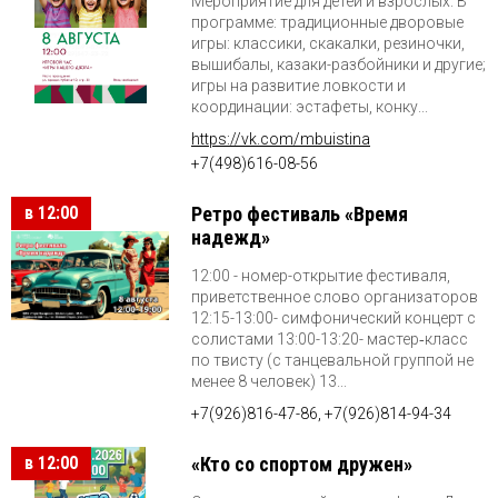
Мероприятие для детей и взрослых. В
программе: традиционные дворовые
игры: классики, скакалки, резиночки,
вышибалы, казаки-разбойники и другие;
игры на развитие ловкости и
координации: эстафеты, конку...
https://vk.com/mbuistina
+7(498)616-08-56
в 12:00
Ретро фестиваль «Время
надежд»
12:00 - номер-открытие фестиваля,
приветственное слово организаторов
12:15-13:00- симфонический концерт с
солистами 13:00-13:20- мастер‑класс
по твисту (с танцевальной группой не
менее 8 человек) 13...
+7(926)816-47-86, +7(926)814-94-34
в 12:00
«Кто со спортом дружен»