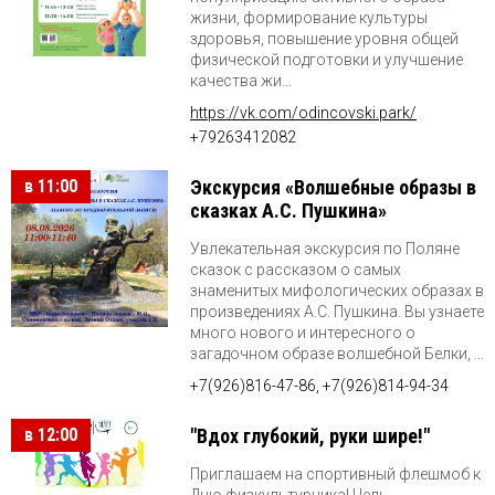
жизни, формирование культуры
здоровья, повышение уровня общей
физической подготовки и улучшение
качества жи...
https://vk.com/odincovski.park/
+79263412082
в 11:00
Экскурсия «Волшебные образы в
сказках А.С. Пушкина»
Увлекательная экскурсия по Поляне
сказок с рассказом о самых
знаменитых мифологических образах в
произведениях А.С. Пушкина. Вы узнаете
много нового и интересного о
загадочном образе волшебной Белки, ...
+7(926)816-47-86, +7(926)814-94-34
в 12:00
"Вдох глубокий, руки шире!"
Приглашаем на спортивный флешмоб к
Дню физкультурника! Цель