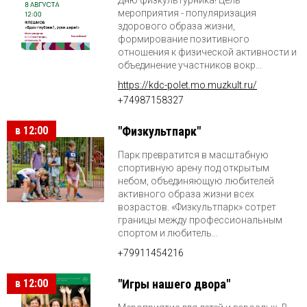
мероприятия - популяризация
здорового образа жизни,
формирование позитивного
отношения к физической активности и
объединение участников вокр...
https://kdc-polet.mo.muzkult.ru/
+74987158327
в 12:00
"Физкультпарк"
Парк превратится в масштабную
спортивную арену под открытым
небом, объединяющую любителей
активного образа жизни всех
возрастов. «Физкультпарк» сотрет
границы между профессиональным
спортом и любитель...
+79911454216
в 12:00
"Игры нашего двора"