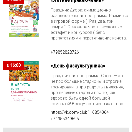
Праздник Двора: анимационно –
развлекательная программа. Разминка
в игровой форме ( "Раз, два, три —
замри!") Основная часть: несколько
эстафет и конкурсов ( бег с
препятствиями, перетягивание каната,
...
+79852828726
в 16:00
«День физкультурника»
Праздничная программа. Спорт — это
не про большие стадионы и строгие
тренировки, а про радость движения,
про весёлые старты и про то, как
здорово быть одной большой
командой! Всех участников ждет наст...
https://vk.com/club116854064
+74955349695