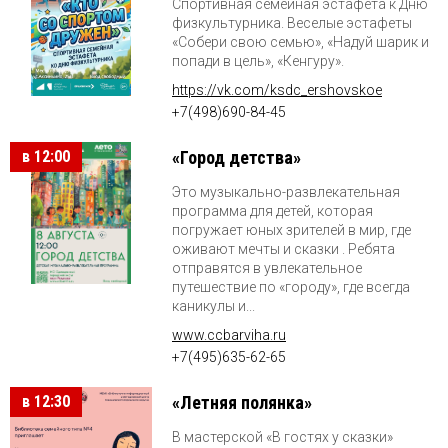
Спортивная семейная эстафета к Дню
физкультурника. Веселые эстафеты
«Собери свою семью», «Надуй шарик и
попади в цель», «Кенгуру».
https://vk.com/ksdc_ershovskoe
+7(498)690-84-45
в 12:00
«Город детства»
Это музыкально-развлекательная
программа для детей, которая
погружает юных зрителей в мир, где
оживают мечты и сказки . Ребята
отправятся в увлекательное
путешествие по «городу», где всегда
каникулы и...
www.ccbarviha.ru
+7(495)635-62-65
в 12:30
«Летняя полянка»
В мастерской «В гостях у сказки»