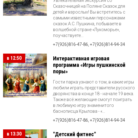
Увлекательная экскурсия со
Сказочницей на Поляне Сказок для
детей и взрослых! Вы встретитесь с
самыми известными персонажами
сказок А.С. Пушкина, побываете в
волшебной стране «Лукоморье»,
поучаствуете...
+7(926)816-47-86, +7(926)814-94-34
в 12:50
Интерактивная игровая
программа «Игры пушкинской
поры»
Гости парка узнают о том, в какие игры
любили играть представители русского
дворянства в конце 18 - начале 19 века.
Также всё желающие смогут поиграть
в любимую игру знаменитого
баснописца Крылова - «...
+7(926)816-47-86, +7(926)814-94-34
в 13:30
"Детский фитнес"