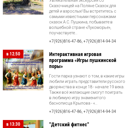
Увлекательная экскурсия со
Сказочницей на Поляне Сказок для
детей и взрослых! Вы встретитесь с
самыми известными персонажами
сказок А.С. Пушкина, побываете в
волшебной стране «Лукоморье»,
поучаствуете...
+7(926)816-47-86, +7(926)814-94-34
в 12:50
Интерактивная игровая
программа «Игры пушкинской
поры»
Гости парка узнают о том, в какие игры
любили играть представители русского
дворянства в конце 18 - начале 19 века.
Также всё желающие смогут поиграть
в любимую игру знаменитого
баснописца Крылова - «...
+7(926)816-47-86, +7(926)814-94-34
в 13:30
"Детский фитнес"