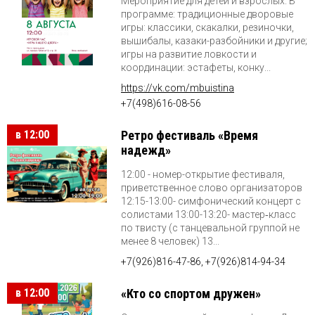
Мероприятие для детей и взрослых. В
программе: традиционные дворовые
игры: классики, скакалки, резиночки,
вышибалы, казаки-разбойники и другие;
игры на развитие ловкости и
координации: эстафеты, конку...
https://vk.com/mbuistina
+7(498)616-08-56
в 12:00
Ретро фестиваль «Время
надежд»
12:00 - номер-открытие фестиваля,
приветственное слово организаторов
12:15-13:00- симфонический концерт с
солистами 13:00-13:20- мастер‑класс
по твисту (с танцевальной группой не
менее 8 человек) 13...
+7(926)816-47-86, +7(926)814-94-34
в 12:00
«Кто со спортом дружен»