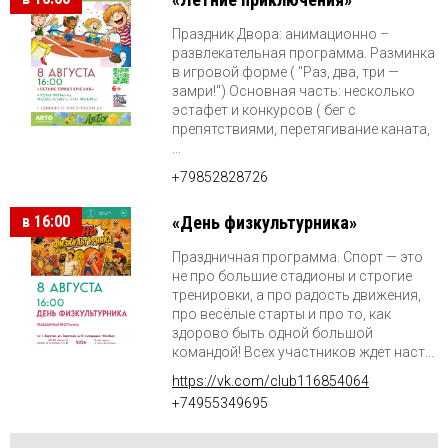
Праздник Двора: анимационно –
развлекательная программа. Разминка
в игровой форме ( "Раз, два, три —
замри!") Основная часть: несколько
эстафет и конкурсов ( бег с
препятствиями, перетягивание каната,
...
+79852828726
в 16:00
«День физкультурника»
Праздничная программа. Спорт — это
не про большие стадионы и строгие
тренировки, а про радость движения,
про весёлые старты и про то, как
здорово быть одной большой
командой! Всех участников ждет наст...
https://vk.com/club116854064
+74955349695