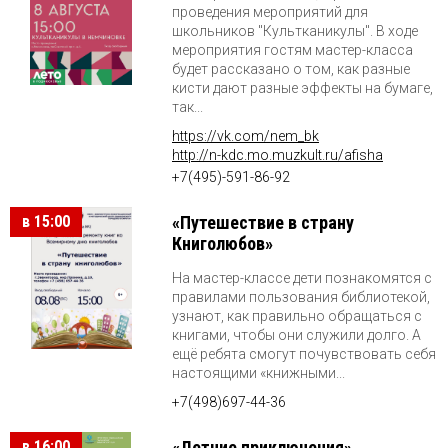
проведения мероприятий для
школьников "Культканикулы". В ходе
мероприятия гостям мастер-класса
будет рассказано о том, как разные
кисти дают разные эффекты на бумаге,
так...
https://vk.com/nem_bk
http://n-kdc.mo.muzkult.ru/afisha
+7(495)-591-86-92
в 15:00
«Путешествие в страну
Книголюбов»
На мастер-классе дети познакомятся с
правилами пользования библиотекой,
узнают, как правильно обращаться с
книгами, чтобы они служили долго. А
ещё ребята смогут почувствовать себя
настоящими «книжными...
+7(498)697-44-36
в 16:00
«Летние приключения»