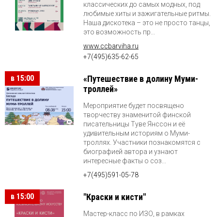
классических до самых модных, под
любимые хиты и зажигательные ритмы.
Наша дискотека – это не просто танцы,
это возможность пр...
www.ccbarviha.ru
+7(495)635-62-65
в 15:00
«Путешествие в долину Муми-
троллей»
Мероприятие будет посвящено
творчеству знаменитой финской
писательницы Туве Янссон и её
удивительным историям о Муми-
троллях. Участники познакомятся с
биографией автора и узнают
интересные факты о соз...
+7(495)591-05-78
в 15:00
"Краски и кисти"
Мастер-класс по ИЗО, в рамках