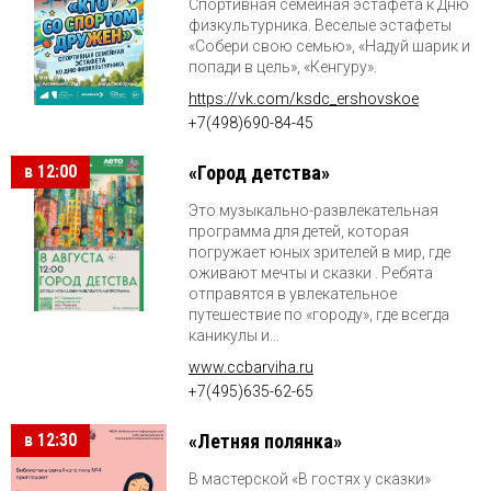
Спортивная семейная эстафета к Дню
физкультурника. Веселые эстафеты
«Собери свою семью», «Надуй шарик и
попади в цель», «Кенгуру».
https://vk.com/ksdc_ershovskoe
+7(498)690-84-45
в 12:00
«Город детства»
Это музыкально-развлекательная
программа для детей, которая
погружает юных зрителей в мир, где
оживают мечты и сказки . Ребята
отправятся в увлекательное
путешествие по «городу», где всегда
каникулы и...
www.ccbarviha.ru
+7(495)635-62-65
в 12:30
«Летняя полянка»
В мастерской «В гостях у сказки»