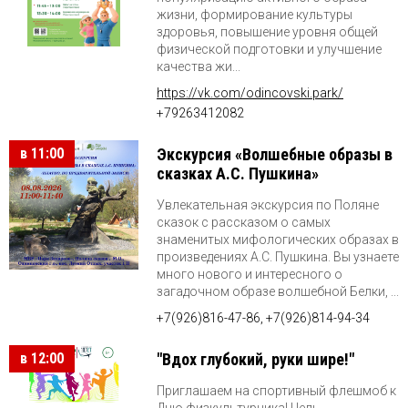
жизни, формирование культуры
здоровья, повышение уровня общей
физической подготовки и улучшение
качества жи...
https://vk.com/odincovski.park/
+79263412082
в 11:00
Экскурсия «Волшебные образы в
сказках А.С. Пушкина»
Увлекательная экскурсия по Поляне
сказок с рассказом о самых
знаменитых мифологических образах в
произведениях А.С. Пушкина. Вы узнаете
много нового и интересного о
загадочном образе волшебной Белки, ...
+7(926)816-47-86, +7(926)814-94-34
в 12:00
"Вдох глубокий, руки шире!"
Приглашаем на спортивный флешмоб к
Дню физкультурника! Цель