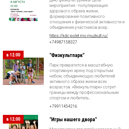
мероприятия - популяризация
здорового образа жизни,
формирование позитивного
отношения к физической активности и
объединение участников вокр...
https://kdc-polet.mo.muzkult.ru/
+74987158327
в 12:00
"Физкультпарк"
Парк превратится в масштабную
спортивную арену под открытым
небом, объединяющую любителей
активного образа жизни всех
возрастов. «Физкультпарк» сотрет
границы между профессиональным
спортом и любитель...
+79911454216
в 12:00
"Игры нашего двора"