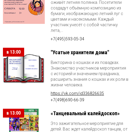
оживёт летняя полянка. Посетители
создадут объёмную композицию из
бумаги, изображающую летний луг с
цветами и насекомыми. Каждый
участник унесёт с собой частичку
лета,...
+7(495)593-05-34
в 13:00
"Усатые хранители дома"
Викторина о кошках и их повадках.
Знакомство участников мероприятия
с историей и значением праздника;
расширить знания о кошках и их роли в
жизни человека.
https://vk.com/id336826635
+7(498)690-66-39
в 13:00
«Танцевальный калейдоскоп»
Это зажигательное мероприятие для
детей. Вас ждет калейдоскоп танцев, от