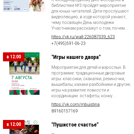
библиотеке №3 пройдёт мероприятие
для юных читателей. Дети прослушают
видеолекцию, в ходе которой узнают,
чему посвящён День молодежи.
Участникам расскажут о том, почем...
https://vk.ru/wall-226087039_623
+7(495)591-06-23
в 12:00
"Игры нашего двора"
Мероприятие для детей и взрослых. В
программе: традиционные дворовые
игры: классики, скакалки, резиночки,
вышибалы, казаки-разбойники и другие;
игры на развитие ловкости и
координации: эстафеты, конку...
https://vk.com/mbuistina
89160157169
в 12:00
"Пушистое счастье"