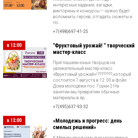
интересные задания, загадки,
викторины и конкурсы — нужно будет
вспомнить героев, отгадать сюжеты и
по...
+7(498)697-41-25
в 12:00
"Фруктовый урожай! " творческий
мастер-класс
Приглашаем юных творцов на
увлекательный мастер-класс
«Фруктовый урожай»! ????????,который
состоится 7 августа в 12 .00 в фойе
Дома молодежи пос. Горки-2 На
занятии мы превратим обычные
материалы в яр...
+7(495)637-93-32
в 12:00
«Молодежь и прогресс: день
смелых решений»
К Международному дню молодежи в