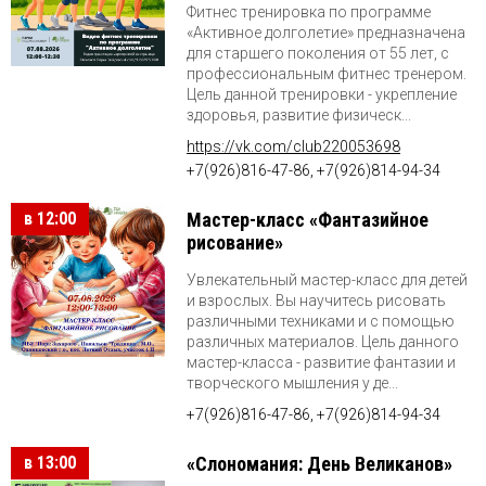
Фитнес тренировка по программе
«Активное долголетие» предназначена
для старшего поколения от 55 лет, с
профессиональным фитнес тренером.
Цель данной тренировки - укрепление
здоровья, развитие физическ...
https://vk.com/club220053698
+7(926)816-47-86, +7(926)814-94-34
в 12:00
Мастер-класс «Фантазийное
рисование»
Увлекательный мастер-класс для детей
и взрослых. Вы научитесь рисовать
различными техниками и с помощью
различных материалов. Цель данного
мастер-класса - развитие фантазии и
творческого мышления у де...
+7(926)816-47-86, +7(926)814-94-34
в 13:00
«Слономания: День Великанов»