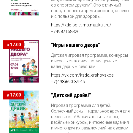
со спортом дружим"! Это отличный
повод провести время активно, весело
и с пользой для здоровь...
https://kdc-polet.mo.muzkult.ru/
+74987158326
в 17:00
"Игры нашего двора"
Детская игровая программа, конкурсы
и веселые задания, посвященные
календарным сезонам.
https://vk.com/ksdc_ershovskoe
+7(498)690-84-45
в 17:00
"Детский драйв!"
Игровая программа для детей.
Солнечный день — идеальное время для
весёлых игр! Зажигательные игры,
весёлые конкурсы, интересные задания
и много других развлечений на свежем