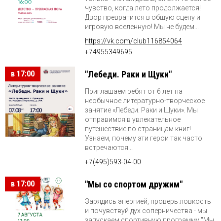
чувство, когда лето продолжается!
Двор превратится в общую сцену и
игровую вселенную! Мы не будем...
https://vk.com/club116854064
+74955349695
в 17:00
"Лебеди. Раки и Щуки"
Приглашаем ребят от 6 лет на
необычное литературно-творческое
занятие «Лебеди. Раки и Щуки». Мы
отправимся в увлекательное
путешествие по страницам книг!
Узнаем, почему эти герои так часто
встречаются...
+7(495)593-04-00
в 17:00
"Мы со спортом дружим"
Зарядись энергией, проверь ловкость
и почувствуй дух соперничества - мы
запускаем спортивную программу "Мы