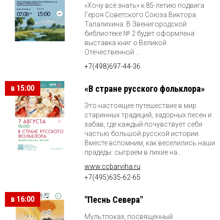
«Хочу всё знать» к 85-летию подвига
Героя Советского Союза Виктора
Талалихина. В Звенигородской
библиотеке № 2 будет оформлена
выставка книг о Великой
Отечественной ...
+7(498)697-44-36
в 15:00
«В стране русского фольклора»
Это настоящее путешествие в мир
старинных традиций, задорных песен и
забав, где каждый почувствует себя
частью большой русской истории.
Вместе вспомним, как веселились наши
прадеды: сыграем в лихие на...
www.ccbarviha.ru
+7(495)635-62-65
в 16:00
"Песнь Севера"
Мультпоказ, посвященный