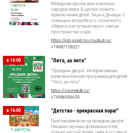
Международному дню коренных
народов мира. В центре сюжета -
приключения детей: Тиши и Дуняши. С
помощью волшебного солнечного
оберега они путешествуют сквозь
пространство и вре...
https://kdc-polet.mo.muzkult.ru/
+74987158327
в 16:00
"Лето, ах лето"
"Праздник двора". Интерактивная
развлекательная программа для детей
"Лето, ах лето".
https://ogonekdk.ru/
+74986906639
в 16:00
"Детство - прекрасная пора!"
Приглашаем всех на праздник двора!
Никаких скучных формальностей,
только чистый драйв, смех и то самое