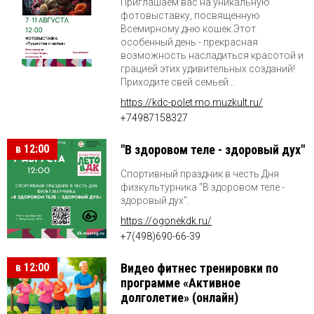
Приглашаем вас на уникальную
фотовыставку, посвященную
Всемирному дню кошек.Этот
особенный день - прекрасная
возможность насладиться красотой и
грацией этих удивительных созданий!
Приходите свей семьей...
https://kdc-polet.mo.muzkult.ru/
+74987158327
в 12:00
"В здоровом теле - здоровый дух"
Спортивный праздник в честь Дня
физкультурника "В здоровом теле -
здоровый дух".
https://ogonekdk.ru/
+7(498)690-66-39
в 12:00
Видео фитнес тренировки по
программе «Активное
долголетие» (онлайн)