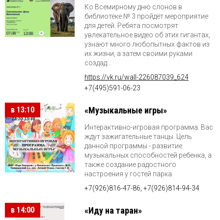
Ко Всемирному дню слонов в
библиотеке № 3 пройдёт мероприятие
для детей. Ребята посмотрят
увлекательное видео об этих гигантах,
узнают много любопытных фактов из
их жизни, а затем своими руками
создад...
https://vk.ru/wall-226087039_624
+7(495)591-06-23
в 13:10
«Музыкальные игры»
Интерактивно-игровая программа. Вас
ждут зажигательные танцы. Цель
данной программы - развитие
музыкальных способностей ребенка, а
также создание радостного
настроения у гостей парка.
+7(926)816-47-86, +7(926)814-94-34
в 14:00
«Иду на таран»