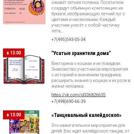
оживёт летняя полянка. Посетители
создадут объёмную композицию из
бумаги, изображающую летний луг с
цветами и насекомыми. Каждый
участник унесёт с собой частичку
лета,...
+7(495)593-05-34
в 13:00
"Усатые хранители дома"
Викторина о кошках и их повадках.
Знакомство участников мероприятия
с историей и значением праздника;
расширить знания о кошках и их роли в
жизни человека.
https://vk.com/id336826635
+7(498)690-66-39
в 13:00
«Танцевальный калейдоскоп»
Это зажигательное мероприятие для
детей. Вас ждет калейдоскоп танцев, от