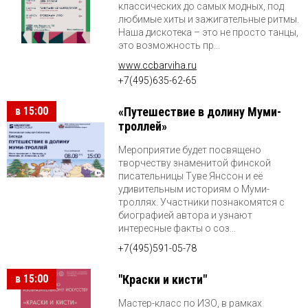
классических до самых модных, под
любимые хиты и зажигательные ритмы.
Наша дискотека – это не просто танцы,
это возможность пр...
www.ccbarviha.ru
+7(495)635-62-65
в 15:00
«Путешествие в долину Муми-
троллей»
Мероприятие будет посвящено
творчеству знаменитой финской
писательницы Туве Янссон и её
удивительным историям о Муми-
троллях. Участники познакомятся с
биографией автора и узнают
интересные факты о соз...
+7(495)591-05-78
в 15:00
"Краски и кисти"
Мастер-класс по ИЗО, в рамках