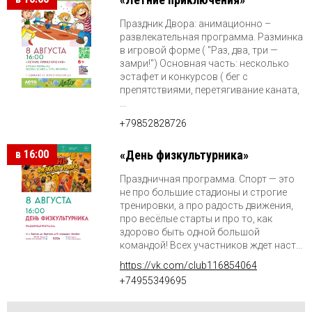
Праздник Двора: анимационно –
развлекательная программа. Разминка
в игровой форме ( "Раз, два, три —
замри!") Основная часть: несколько
эстафет и конкурсов ( бег с
препятствиями, перетягивание каната,
...
+79852828726
в 16:00
«День физкультурника»
Праздничная программа. Спорт — это
не про большие стадионы и строгие
тренировки, а про радость движения,
про весёлые старты и про то, как
здорово быть одной большой
командой! Всех участников ждет наст...
https://vk.com/club116854064
+74955349695