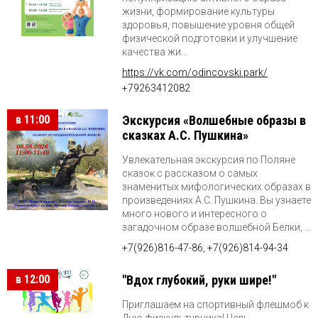
жизни, формирование культуры
здоровья, повышение уровня общей
физической подготовки и улучшение
качества жи...
https://vk.com/odincovski.park/
+79263412082
в 11:00
Экскурсия «Волшебные образы в
сказках А.С. Пушкина»
Увлекательная экскурсия по Поляне
сказок с рассказом о самых
знаменитых мифологических образах в
произведениях А.С. Пушкина. Вы узнаете
много нового и интересного о
загадочном образе волшебной Белки, ...
+7(926)816-47-86, +7(926)814-94-34
в 12:00
"Вдох глубокий, руки шире!"
Приглашаем на спортивный флешмоб к
Дню физкультурника! Цель