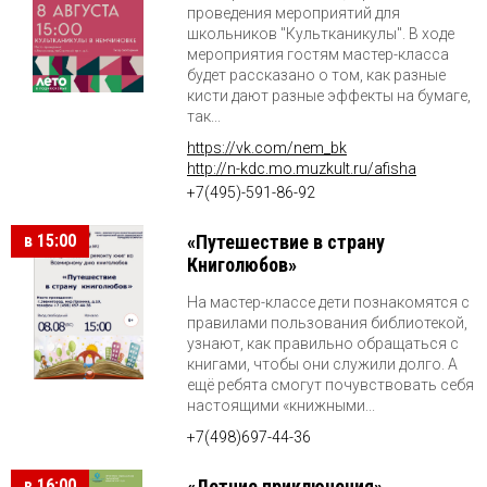
проведения мероприятий для
школьников "Культканикулы". В ходе
мероприятия гостям мастер-класса
будет рассказано о том, как разные
кисти дают разные эффекты на бумаге,
так...
https://vk.com/nem_bk
http://n-kdc.mo.muzkult.ru/afisha
+7(495)-591-86-92
в 15:00
«Путешествие в страну
Книголюбов»
На мастер-классе дети познакомятся с
правилами пользования библиотекой,
узнают, как правильно обращаться с
книгами, чтобы они служили долго. А
ещё ребята смогут почувствовать себя
настоящими «книжными...
+7(498)697-44-36
в 16:00
«Летние приключения»