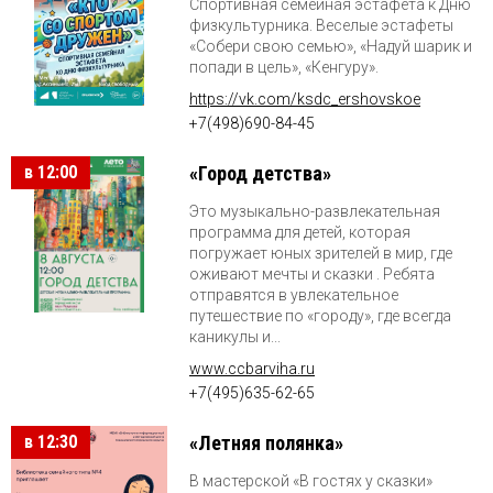
Спортивная семейная эстафета к Дню
физкультурника. Веселые эстафеты
«Собери свою семью», «Надуй шарик и
попади в цель», «Кенгуру».
https://vk.com/ksdc_ershovskoe
+7(498)690-84-45
в 12:00
«Город детства»
Это музыкально-развлекательная
программа для детей, которая
погружает юных зрителей в мир, где
оживают мечты и сказки . Ребята
отправятся в увлекательное
путешествие по «городу», где всегда
каникулы и...
www.ccbarviha.ru
+7(495)635-62-65
в 12:30
«Летняя полянка»
В мастерской «В гостях у сказки»