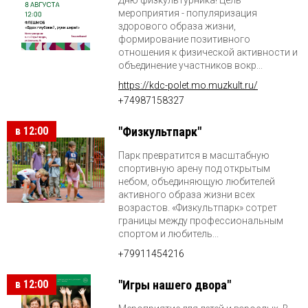
мероприятия - популяризация
здорового образа жизни,
формирование позитивного
отношения к физической активности и
объединение участников вокр...
https://kdc-polet.mo.muzkult.ru/
+74987158327
в 12:00
"Физкультпарк"
Парк превратится в масштабную
спортивную арену под открытым
небом, объединяющую любителей
активного образа жизни всех
возрастов. «Физкультпарк» сотрет
границы между профессиональным
спортом и любитель...
+79911454216
в 12:00
"Игры нашего двора"