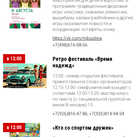
Мероприятие для детей и взрослых. В
программе: традиционные дворовые
игры: классики, скакалки, резиночки,
вышибалы, казаки-разбойники и другие;
игры на развитие ловкости и
координации: эстафеты, конку...
https://vk.com/mbuistina
+7(498)616-08-56
в 12:00
Ретро фестиваль «Время
надежд»
12:00 - номер-открытие фестиваля,
приветственное слово организаторов
12:15-13:00- симфонический концерт с
солистами 13:00-13:20- мастер‑класс
по твисту (с танцевальной группой не
менее 8 человек) 13...
+7(926)816-47-86, +7(926)814-94-34
в 12:00
«Кто со спортом дружен»