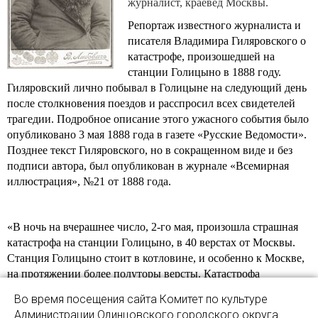
журналист, краевед Москвы.
Репортаж известного журналиста и
писателя Владимира Гиляровского о
катастрофе, произошедшей на
станции Голицыно в 1888 году.
Гиляровский лично побывал в Голицыне на следующий день
после столкновения поездов и расспросил всех свидетелей
трагедии. Подробное описание этого ужасного события было
опубликовано 3 мая 1888 года в газете «Русские Ведомости».
Позднее текст Гиляровского, но в сокращенном виде и без
подписи автора, был опубликован в журнале «Всемирная
иллюстрация», №21 от 1888 года.
«В ночь на вчерашнее число, 2-го мая, произошла страшная
катастрофа на станции Голицыно, в 40 верстах от Москвы.
Станция Голицыно стоит в котловине, и особенно к Москве,
на протяжении более полуторы версты. Катастрофа
произошла в 11 часов 20 минут ночи. Разбито 13 вагонов в
Во время посещения сайта Комитет по культуре
двух поезда, повреждён паровоз, убито 11 человек и ранено
Администрации Одинцовского городского округа