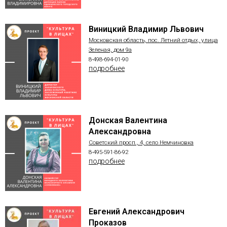
Виницкий Владимир Львович
Московская область, пос. Летний отдых, улица
Зеленая, дом 9а
8-498-694-01-90
подробнее
Донская Валентина
Александровна
Советский просп., 4, село Немчиновка
8-495-591-86-92
подробнее
Евгений Александрович
Проказов