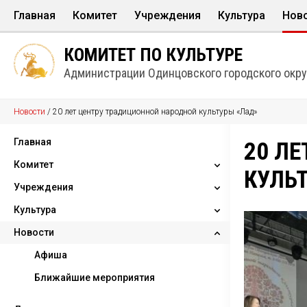
Главная
Комитет
Учреждения
Культура
Нов
Структура
Дома культуры
Культура в лица
Афи
КОМИТЕТ ПО КУЛЬТУРЕ
Информационные ресурсы
Музыкальные школы и школы и
Народные и Обр
Бли
Администрации Одинцовского городского окру
Парки
Творческие объ
Новости
/
20 лет центру традиционной народной культуры «Лад»
Библиотеки
Календарь знам
Музеи
КУЛЬТнаследие
Главная
20 Л
Театры
Комитет
КУЛЬ
Концертные организации
Учреждения
Структура
Культура
Информационные ресурсы
Дома культуры
Новости
Музыкальные школы и школы
Культура в лицах
искусcтв
Народные и Образцовые
Афиша
Парки
коллективы
Ближайшие мероприятия
Библиотеки
Творческие объединения