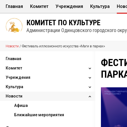
Главная
Комитет
Учреждения
Культура
Нов
Структура
Дома культуры
Культура в лица
Афи
КОМИТЕТ ПО КУЛЬТУРЕ
Информационные ресурсы
Музыкальные школы и школы и
Народные и Обр
Бли
Администрации Одинцовского городского окру
Парки
Творческие объ
Новости
/
Фестиваль иллюзионного искусства «Маги в парках»
Библиотеки
Календарь знам
Музеи
КУЛЬТнаследие
Главная
ФЕСТ
Театры
Комитет
ПАРК
Концертные организации
Учреждения
Структура
Культура
Информационные ресурсы
Дома культуры
Новости
Музыкальные школы и школы
Культура в лицах
искусcтв
Народные и Образцовые
Афиша
Парки
коллективы
Ближайшие мероприятия
Библиотеки
Творческие объединения