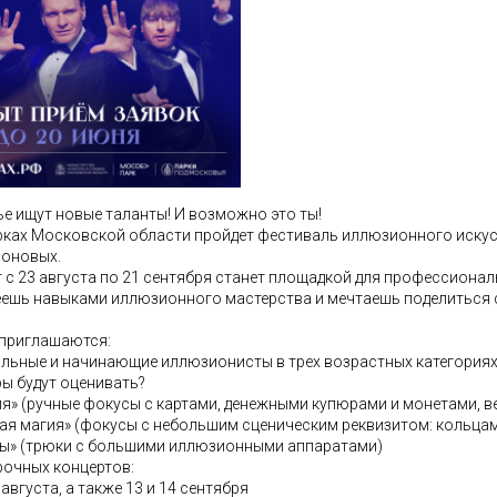
е ищут новые таланты! И возможно это ты!
рках Московской области пройдет фестиваль иллюзионного искус
роновых.
 с 23 августа по 21 сентября станет площадкой для профессиона
еешь навыками иллюзионного мастерства и мечтаешь поделиться с
 приглашаются:
ьные и начинающие иллюзионисты в трех возрастных категориях: 6-
ры будут оценивать?
» (ручные фокусы с картами, денежными купюрами и монетами, вер
ая магия» (фокусы с небольшим сценическим реквизитом: кольцами
ы» (трюки с большими иллюзионными аппаратами)
рочных концертов:
1 августа, а также 13 и 14 сентября