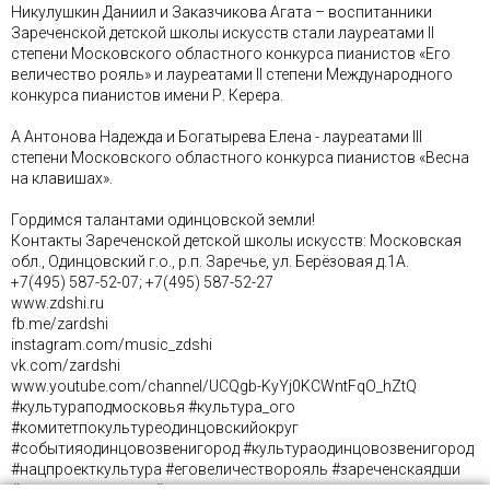
Никулушкин Даниил и Заказчикова Агата – воспитанники
Зареченской детской школы искусств стали лауреатами II
степени Московского областного конкурса пианистов «Его
величество рояль» и лауреатами II степени Международного
конкурса пианистов имени Р. Керера.
А Антонова Надежда и Богатырева Елена - лауреатами III
степени Московского областного конкурса пианистов «Весна
на клавишах».
Гордимся талантами одинцовской земли!
Контакты Зареченской детской школы искусств: Московская
обл., Одинцовский г.о., р.п. Заречье, ул. Берёзовая д.1А.
+7(495) 587-52-07; +7(495) 587-52-27
www.zdshi.ru
fb.me/zardshi
instagram.com/music_zdshi
vk.com/zardshi
www.youtube.com/channel/UCQgb-KyYj0KCWntFqO_hZtQ
#культураподмосковья #культура_ого
#комитетпокультуреодинцовскийокруг
#событияодинцовозвенигород #культураодинцовозвенигород
#нацпроекткультура #еговеличестворояль #зареченскаядши