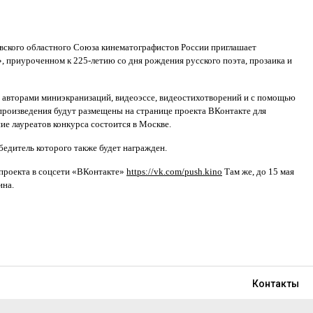
вского областного Союза кинематографистов России приглашает
, приуроченном к 225-летию со дня рождения русского поэта, прозаика и
ь авторами миниэкранизаций, видеоэссе, видеостихотворений и с помощью
опроизведения будут размещены на странице проекта ВКонтакте для
е лауреатов конкурса состоится в Москве.
едитель которого также будет награжден.
 проекта в соцсети «ВКонтакте»
https://vk.com/push.kino
Там же, до 15 мая
ина.
Контакты