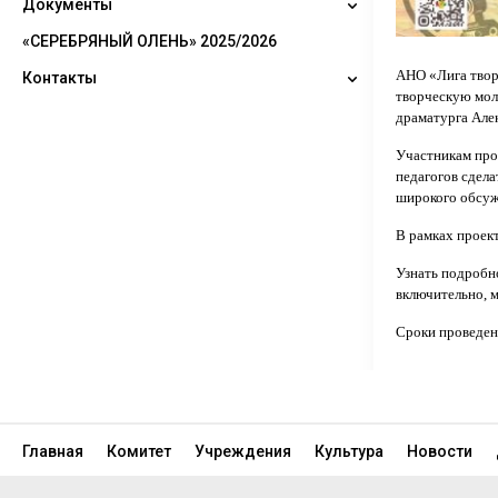
Документы
Музеи
Календарь знаменательных дат
«СЕРЕБРЯНЫЙ ОЛЕНЬ» 2025/2026
Культурное наследие
Театры
КУЛЬТнаследие
АНО «Лига твор
Контакты
Антитеррористическая
Концертные организации
творческую мол
безопасность
Обратная связь
драматурга Але
Документы - учредительные
Участникам про
Ежемесячные планы мероприятий
педагогов сдела
широкого обсуж
Нормативные правовые и
локальные акты
В рамках проек
Отчёты и прочее
Узнать подробно
включительно, 
Фестивали и конкурсы - положения
Сроки проведени
Фестивали и конкурсы - протоколы
итоговые
Финансово-хозяйственная
деятельность
Главная
Комитет
Учреждения
Культура
Новости