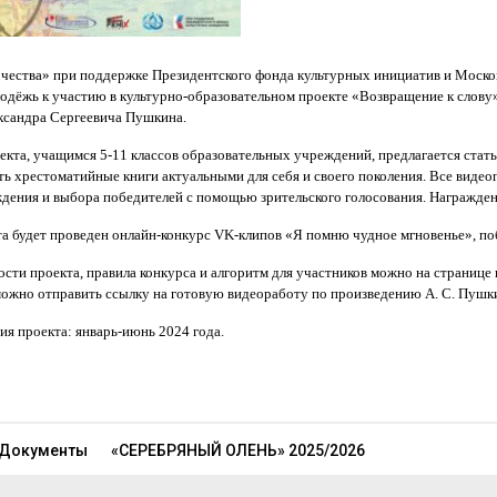
чества» при поддержке Президентского фонда культурных инициатив и Моско
одёжь к участию в культурно-образовательном проекте «Возвращение к слову»
ксандра Сергеевича Пушкина.
екта, учащимся 5-11 классов образовательных учреждений, предлагается стат
ть хрестоматийные книги актуальными для себя и своего поколения. Все виде
дения и выбора победителей с помощью зрительского голосования. Награждени
та будет проведен онлайн-конкурс VK-клипов «Я помню чудное мгновенье», поб
сти проекта, правила конкурса и алгоритм для участников можно на странице
можно отправить ссылку на готовую видеоработу по произведению А. С. Пушк
я проекта: январь-июнь 2024 года.
Документы
«СЕРЕБРЯНЫЙ ОЛЕНЬ» 2025/2026