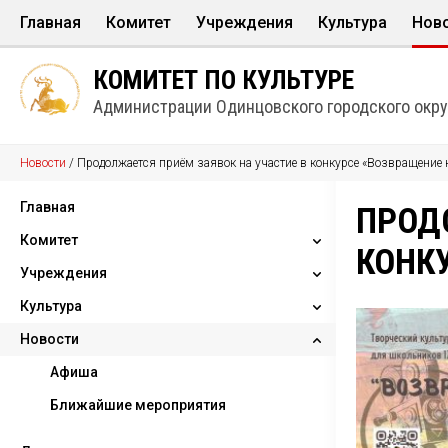
Главная
Комитет
Учреждения
Культура
Нов
Структура
Дома культуры
Культура в лица
Афи
КОМИТЕТ ПО КУЛЬТУРЕ
Информационные ресурсы
Музыкальные школы и школы и
Народные и Обр
Бли
Администрации Одинцовского городского окру
Парки
Творческие объ
Новости
/
Продолжается приём заявок на участие в конкурсе «Возвращение 
Библиотеки
Календарь знам
Музеи
КУЛЬТнаследие
Главная
ПРОД
Театры
Комитет
КОНК
Концертные организации
Учреждения
Структура
Культура
Информационные ресурсы
Дома культуры
Новости
Музыкальные школы и школы
Культура в лицах
искусcтв
Народные и Образцовые
Афиша
Парки
коллективы
Ближайшие мероприятия
Библиотеки
Творческие объединения