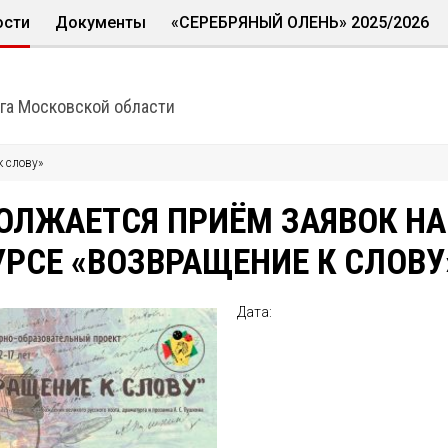
ости
Документы
«СЕРЕБРЯНЫЙ ОЛЕНЬ» 2025/2026
х
ша
Культурное наследие
скусcтв
азцовые коллективы
жайшие мероприятия
Антитеррористическая безопасность
га Московской области
единения
Документы - учредительные
к слову»
енательных дат
Ежемесячные планы мероприятий
Нормативные правовые и локальные акты
ОЛЖАЕТСЯ ПРИЁМ ЗАЯВОК НА
Отчёты и прочее
УРСЕ «ВОЗВРАЩЕНИЕ К СЛОВУ
Фестивали и конкурсы - положения
Фестивали и конкурсы - протоколы итоговые
Дата:
Финансово-хозяйственная деятельность