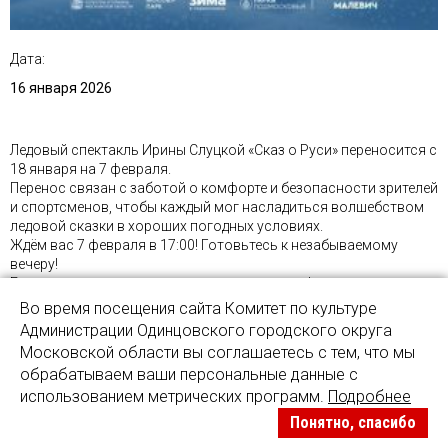
Дата:
16 января 2026
Ледовый спектакль Ирины Слуцкой «Сказ о Руси» переносится с
18 января на 7 февраля.
Перенос связан с заботой о комфорте и безопасности зрителей
и спортсменов, чтобы каждый мог насладиться волшебством
ледовой сказки в хороших погодных условиях.
Ждём вас 7 февраля в 17:00! Готовьтесь к незабываемому
вечеру!
Благодарим за понимание и вашу поддержку!
Во время посещения сайта Комитет по культуре
Администрации Одинцовского городского округа
Московской области вы соглашаетесь с тем, что мы
обрабатываем ваши персональные данные с
sov26@mail.ru
использованием метрических программ.
Подробнее
Понятно, спасибо
© 2026. Комитет по культуре Администрации Одинцовского городского
округа Московской области